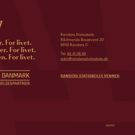
Randers Statsskole
Rådmands Boulevard 20
r. For livet.
8900 Randers C
r. For livet.
Tel.
86 41 08 44
n. For livet.
adm@randersstatsskole.dk
RANDERS STATSSKOLES VENNER
Lectio