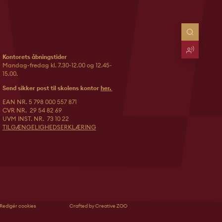
Kontorets åbningstider
Mandag-fredag kl. 7.30-12.00 og 12.45-
15.00.
Send sikker post til skolens kontor
her.
EAN NR. 5 798 000 557 871
CVR NR. 29 54 82 69
UVM INST. NR. 73 10 22
TILGÆNGELIGHEDSERKLÆRING
Redigér cookies
Crafted by Creative ZOO