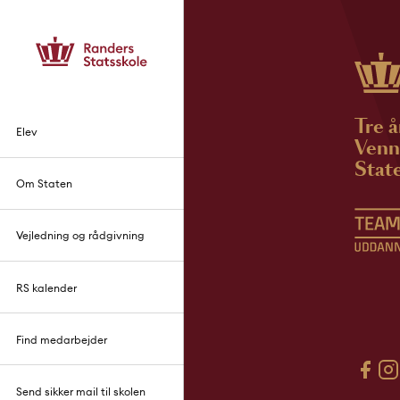
Tre å
Elev
Venne
State
Om Staten
Vejledning og rådgivning
RS kalender
Find medarbejder
Send sikker mail til skolen