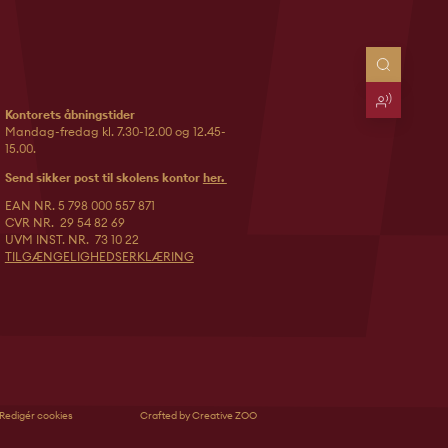
Kontorets åbningstider
Mandag-fredag kl. 7.30-12.00 og 12.45-
15.00.
Send sikker post til skolens kontor
her.
EAN NR. 5 798 000 557 871
CVR NR. 29 54 82 69
UVM INST. NR. 73 10 22
TILGÆNGELIGHEDSERKLÆRING
Redigér cookies
Crafted by Creative ZOO