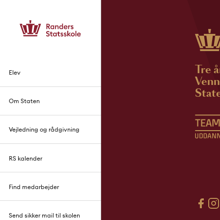
Tre å
Elev
Venne
State
Om Staten
Vejledning og rådgivning
RS kalender
Find medarbejder
Send sikker mail til skolen