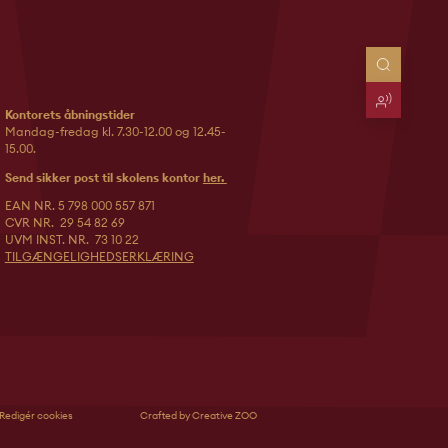
Kontorets åbningstider
Mandag-fredag kl. 7.30-12.00 og 12.45-
15.00.
Send sikker post til skolens kontor
her.
EAN NR. 5 798 000 557 871
CVR NR. 29 54 82 69
UVM INST. NR. 73 10 22
TILGÆNGELIGHEDSERKLÆRING
Redigér cookies
Crafted by Creative ZOO