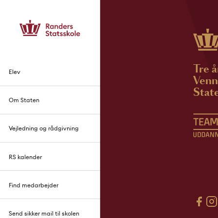
Tre å
Elev
Venne
State
Om Staten
Vejledning og rådgivning
RS kalender
Find medarbejder
Send sikker mail til skolen