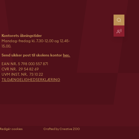
Kontorets åbningstider
Mandag-fredag kl. 7.30-12.00 og 12.45-
15.00.
Send sikker post til skolens kontor
her.
EAN NR. 5 798 000 557 871
CVR NR. 29 54 82 69
UVM INST. NR. 73 10 22
TILGÆNGELIGHEDSERKLÆRING
Redigér cookies
Crafted by Creative ZOO