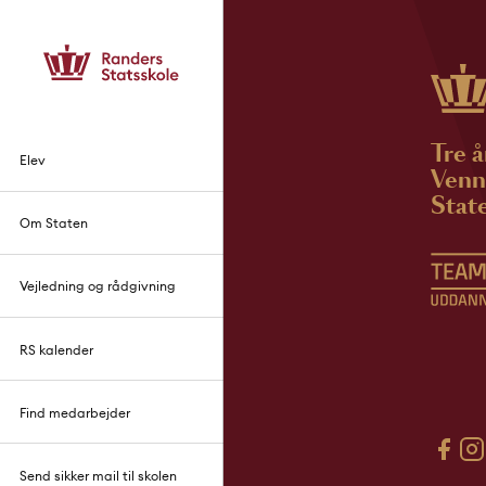
Tre å
Elev
Venne
State
Om Staten
Vejledning og rådgivning
RS kalender
Find medarbejder
Send sikker mail til skolen