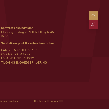
Kontorets åbningstider
Mandag-fredag kl. 7.30-12.00 og 12.45-
15.00.
Send sikker post til skolens kontor
her.
EAN NR. 5 798 000 557 871
CVR NR. 29 54 82 69
UVM INST. NR. 73 10 22
TILGÆNGELIGHEDSERKLÆRING
Redigér cookies
Crafted by Creative ZOO