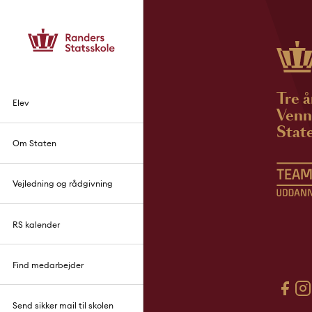
Tre å
Elev
Venne
State
Om Staten
Vejledning og rådgivning
RS kalender
Find medarbejder
Send sikker mail til skolen