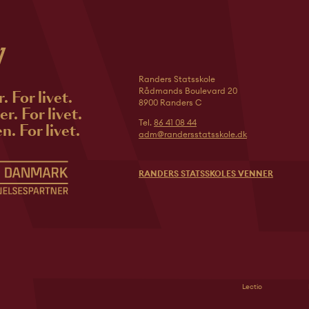
Randers Statsskole
Rådmands Boulevard 20
r. For livet.
8900 Randers C
r. For livet.
Tel.
86 41 08 44
n. For livet.
adm@randersstatsskole.dk
RANDERS STATSSKOLES VENNER
Lectio