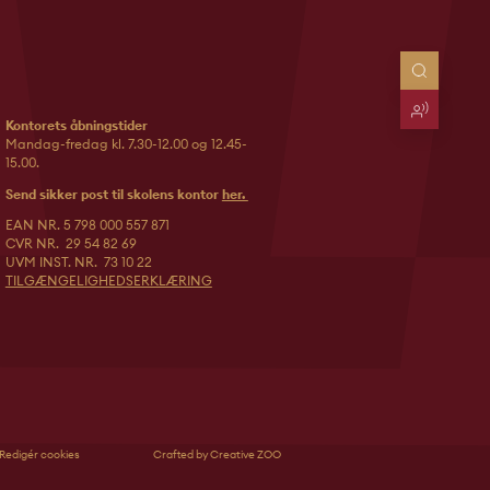
Kontorets åbningstider
Mandag-fredag kl. 7.30-12.00 og 12.45-
15.00.
Send sikker post til skolens kontor
her.
EAN NR. 5 798 000 557 871
CVR NR. 29 54 82 69
UVM INST. NR. 73 10 22
TILGÆNGELIGHEDSERKLÆRING
Redigér cookies
Crafted by Creative ZOO