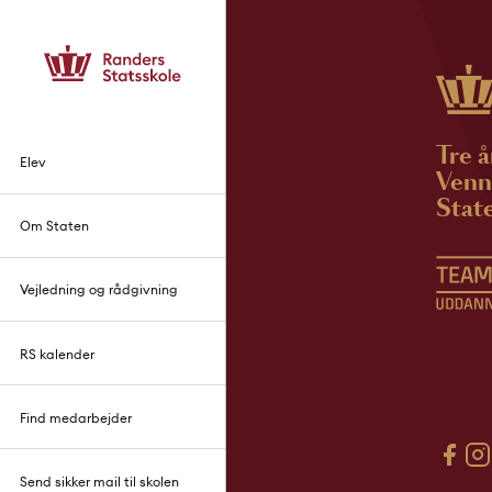
Tre å
Elev
Venne
State
Om Staten
Vejledning og rådgivning
RS kalender
Find medarbejder
Send sikker mail til skolen