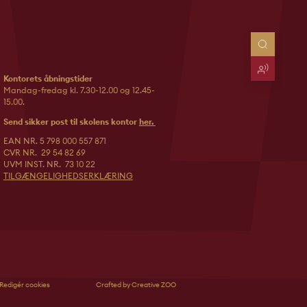
Kontorets åbningstider
Mandag-fredag kl. 7.30-12.00 og 12.45-
15.00.
Send sikker post til skolens kontor
her.
EAN NR. 5 798 000 557 871
CVR NR. 29 54 82 69
UVM INST. NR. 73 10 22
TILGÆNGELIGHEDSERKLÆRING
Redigér cookies
Crafted by Creative ZOO