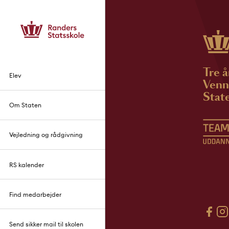
Tre å
Elev
Venne
State
Om Staten
Vejledning og rådgivning
RS kalender
Find medarbejder
Send sikker mail til skolen