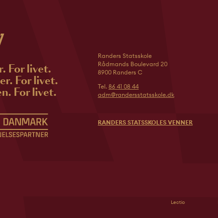
Randers Statsskole
Rådmands Boulevard 20
r. For livet.
8900 Randers C
r. For livet.
Tel.
86 41 08 44
n. For livet.
adm@randersstatsskole.dk
RANDERS STATSSKOLES VENNER
Lectio