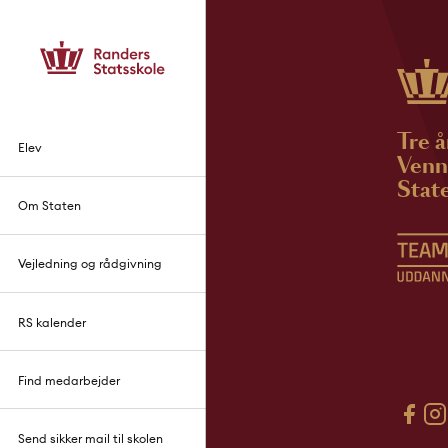
Tre å
Elev
Venne
State
Om Staten
Vejledning og rådgivning
RS kalender
Find medarbejder
Send sikker mail til skolen