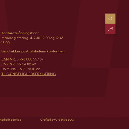
Kontorets åbningstider
Mandag-fredag kl. 7.30-12.00 og 12.45-
15.00.
Send sikker post til skolens kontor
her.
EAN NR. 5 798 000 557 871
CVR NR. 29 54 82 69
UVM INST. NR. 73 10 22
TILGÆNGELIGHEDSERKLÆRING
Redigér cookies
Crafted by Creative ZOO