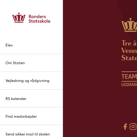
Tre å
Elev
Venne
State
Om Staten
Vejledning og rådgivning
RS kalender
Find medarbejder
Send sikker mail til skolen