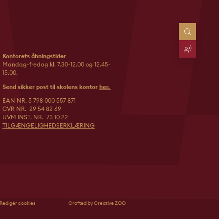
Kontorets åbningstider
Mandag-fredag kl. 7.30-12.00 og 12.45-
15.00.
Send sikker post til skolens kontor
her.
EAN NR. 5 798 000 557 871
CVR NR. 29 54 82 69
UVM INST. NR. 73 10 22
TILGÆNGELIGHEDSERKLÆRING
Redigér cookies
Crafted by Creative ZOO