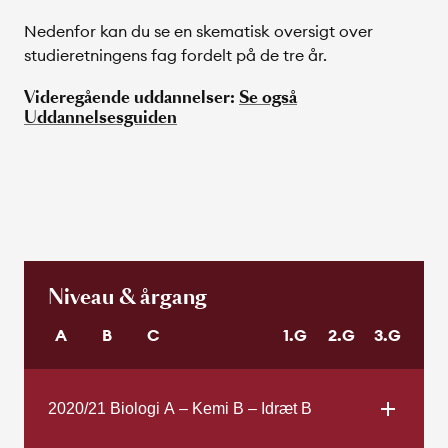
Nedenfor kan du se en skematisk oversigt over
studieretningens fag fordelt på de tre år.
Videregående uddannelser:
Se også
Uddannelsesguiden
Niveau & årgang
A
B
C
1.G
2.G
3.G
2020/21 Biologi A – Kemi B – Idræt B