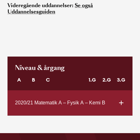
Videregående uddannelser:
Se også
Uddannelsesguiden
Niveau & årgang
A
B
C
1.G
2.G
3.G
2020/21 Matematik A – Fysik A – Kemi B