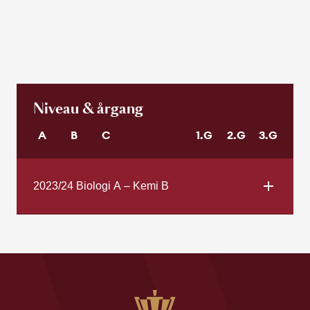
Niveau & årgang
A
B
C
1.G
2.G
3.G
2023/24 Biologi A – Kemi B