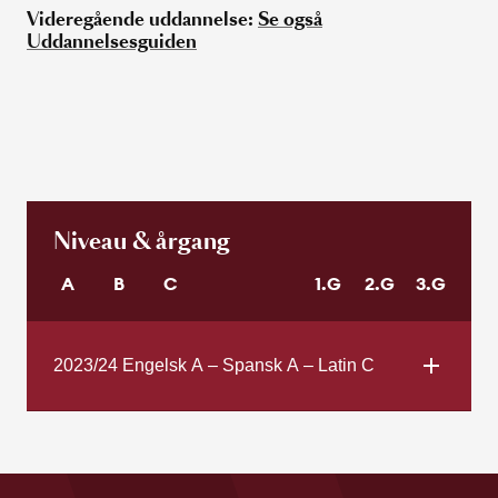
Videregående uddannelse:
Se også
Uddannelsesguiden
Niveau & årgang
A
B
C
1.G
2.G
3.G
2023/24 Engelsk A – Spansk A – Latin C