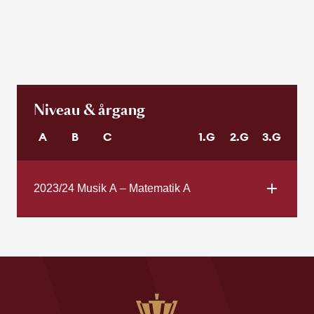
Niveau & årgang
A
B
C
1.G
2.G
3.G
2023/24 Musik A – Matematik A