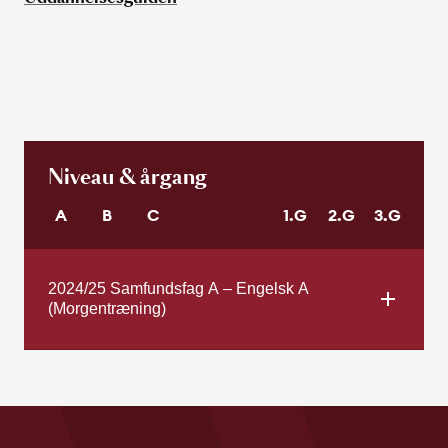
Niveau & årgang
A
B
C
1.G
2.G
3.G
2024/25 Samfundsfag A – Engelsk A
(Morgentræning)