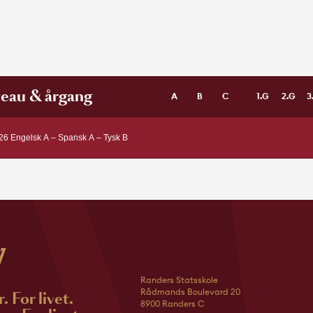
eau & årgang
A
B
C
1.G
2.G
3
26 Engelsk A – Spansk A – Tysk B
Randers Statsskole
Rådmands Boulevard 20
r. For livet.
8900 Randers C