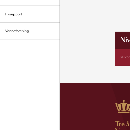
IT-support
Venneforening
Niv
2025/
Tre å