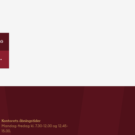
.G
Kontorets åbningstider
Mandag-fredag kl. 7.30-12.00 og 12.45-
15.00.