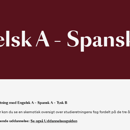
lsk A - Spansk
tning med Engelsk A – Spansk A – Tysk B
 kan du se en skematisk oversigt over studieretningens fag fordelt på de tre å
ående uddannelse:
Se også Uddannelsesguiden