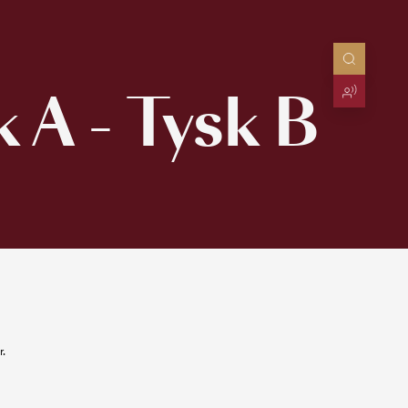
 A - Tysk B
r.