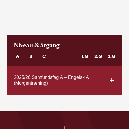
Niveau & årgang
A
B
C
1.G
2.G
3.G
2025/26 Samfundsfag A – Engelsk A
(Morgentræning)