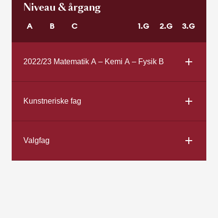
Niveau & årgang
A
B
C
1.G
2.G
3.G
2022/23 Matematik A – Kemi A – Fysik B
Kunstneriske fag
Valgfag